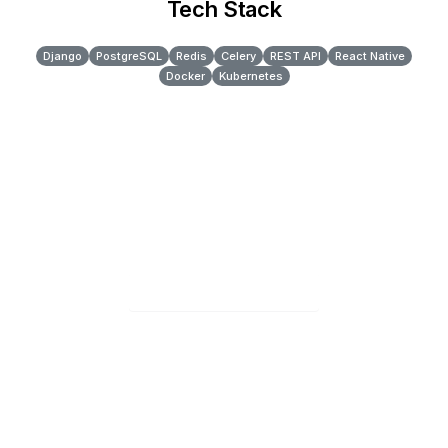
Tech Stack
Django
PostgreSQL
Redis
Celery
REST API
React Native
Docker
Kubernetes
Ready to get started?
Démarrer gratuitement