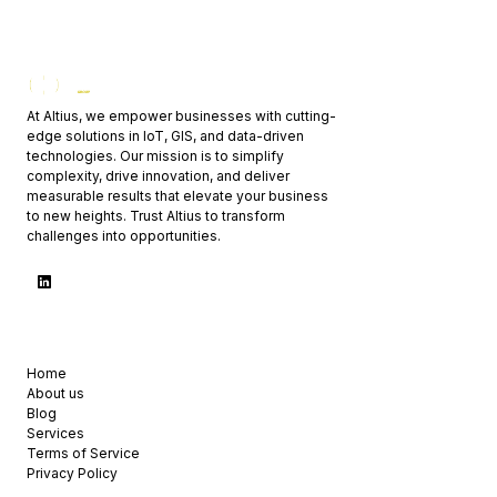
At Altius, we empower businesses with cutting-
edge solutions in IoT, GIS, and data-driven
technologies. Our mission is to simplify
complexity, drive innovation, and deliver
measurable results that elevate your business
to new heights. Trust Altius to transform
challenges into opportunities.
USEFUL LINKS
Home
About us
Blog
Services
Terms of Service
Privacy Policy